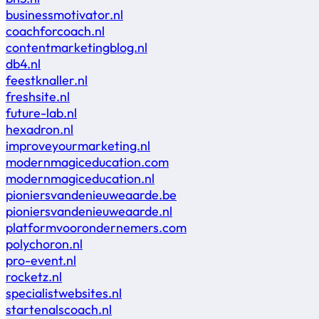
businessmotivator.nl
coachforcoach.nl
contentmarketingblog.nl
db4.nl
feestknaller.nl
freshsite.nl
future-lab.nl
hexadron.nl
improveyourmarketing.nl
modernmagiceducation.com
modernmagiceducation.nl
pioniersvandenieuweaarde.be
pioniersvandenieuweaarde.nl
platformvoorondernemers.com
polychoron.nl
pro-event.nl
rocketz.nl
specialistwebsites.nl
startenalscoach.nl