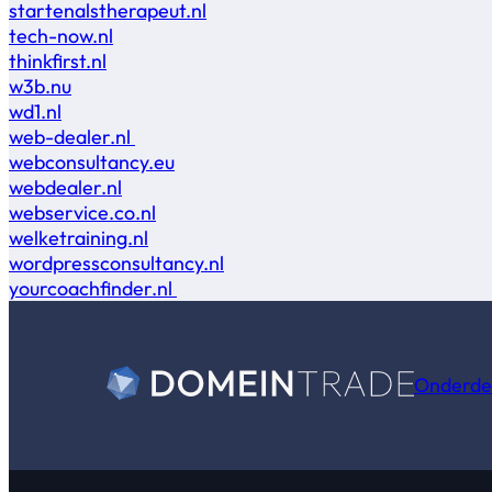
startenalstherapeut.nl
tech-now.nl
thinkfirst.nl
w3b.nu
wd1.nl
web-dealer.nl
webconsultancy.eu
webdealer.nl
webservice.co.nl
welketraining.nl
wordpressconsultancy.nl
yourcoachfinder.nl
Onderde