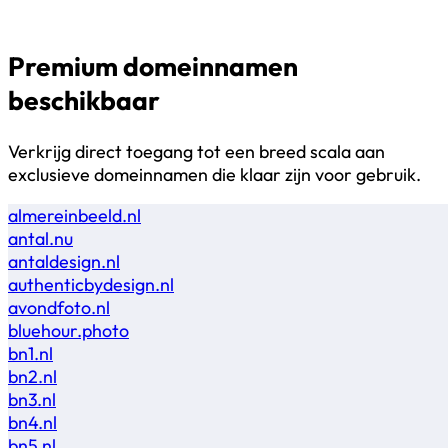
Premium domeinnamen
beschikbaar
Verkrijg direct toegang tot een breed scala aan
exclusieve domeinnamen die klaar zijn voor gebruik.
almereinbeeld.nl
antal.nu
antaldesign.nl
authenticbydesign.nl
avondfoto.nl
bluehour.photo
bn1.nl
bn2.nl
bn3.nl
bn4.nl
bn5.nl